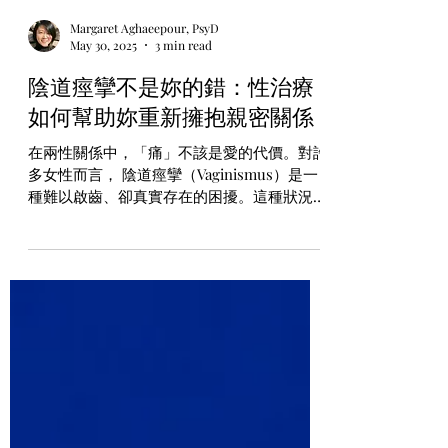
Margaret Aghaeepour, PsyD
May 30, 2025
3 min read
陰道痙攣不是妳的錯：性治療
如何幫助妳重新擁抱親密關係
在兩性關係中，「痛」不該是愛的代價。對許
多女性而言， 陰道痙攣（Vaginismus）是一
種難以啟齒、卻真實存在的困擾。這種狀況常
導致性行為疼痛，甚至完全無法進行插入式性
行為，也可能讓人對性愛產生恐懼、羞恥與挫
敗感。然而，這一切並不是妳的錯，更不是無
解的命運。透過性治療（S...