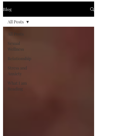
Blog
All Posts
All Posts
Sexual
Wellness
Relationship
Stress and
Anxiety
What I am
Reading