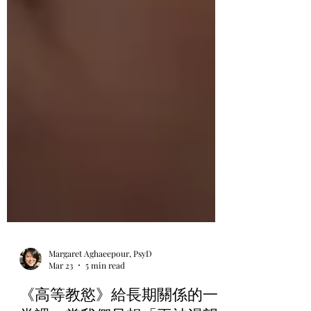
Margaret Aghaeepour, PsyD
Mar 23
5 min read