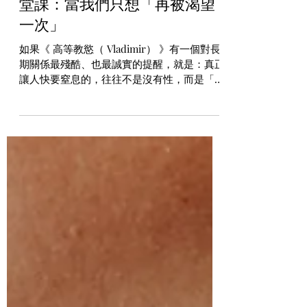
《高等教慾》給長期關係的一
堂課：當我們只想「再被渴望
一次」
如果《 高等教慾（ Vladimir） 》有一個對長
期關係最殘酷、也最誠實的提醒，就是：真正
讓人快要窒息的，往往不是沒有性，而是「再
也感覺不到自己被渴望」。 女主角身為一個
五十多歲的教授、母親、作家、太太，她的人
生看起來「很完整」，卻在內心深處，慢慢被
一種「我是不是已經對任何人都不再有吸引
力」的感覺吞沒。 Rachel Weisz and Leo
Woodall in “Vladimir.” Photograph courtesy
Netflix 當你在關係裡變得「隱形」 《 高等教
慾 Vladimir》一開始就讓女主角直球對觀眾
說：「我可能再也無法讓任何人自發勃起
了。」這句話既好笑、又心酸。 她不是不知
道自己有智慧、有成就，但在性與欲望的世界
裡，她覺得自己好像被「退場」了。這種感
覺，很多進入長期關係、特別是中年之後的